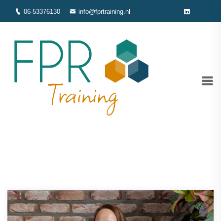
06-53376130
info@fprtraining.nl
10 tips voor een beter
timemanagement
Home
Uitgelicht
10 tips voor een beter timemanagement